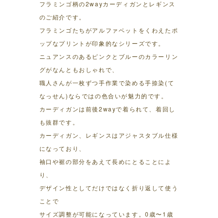
フラミンゴ柄の2wayカーディガンとレギンス
のご紹介です。
フラミンゴたちがアルファベットをくわえたポ
ップなプリントが印象的なシリーズです。
ニュアンスのあるピンクとブルーのカラーリン
グがなんともおしゃれで、
職人さんが一枚ずつ手作業で染める手捺染(て
なっせん)ならではの色合いが魅力的です。
カーディガンは前後2wayで着られて、着回し
も抜群です。
カーディガン、レギンスはアジャスタブル仕様
になっており、
袖口や裾の部分をあえて長めにとることによ
り、
デザイン性としてだけではなく折り返して使う
ことで
サイズ調整が可能になっています。0歳〜1歳